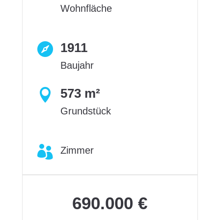
Wohnfläche
1911

Baujahr
573 m²

Grundstück

Zimmer
690.000 €